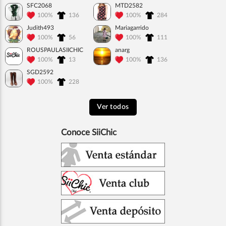
SFC2068
MTD2582
100%
136
100%
284
Judith493
Mariagarrido
100%
56
100%
111
ROUSPAULASIICHIC
anarg
100%
13
100%
136
SGD2592
100%
228
Ver todos
Conoce SiiChic