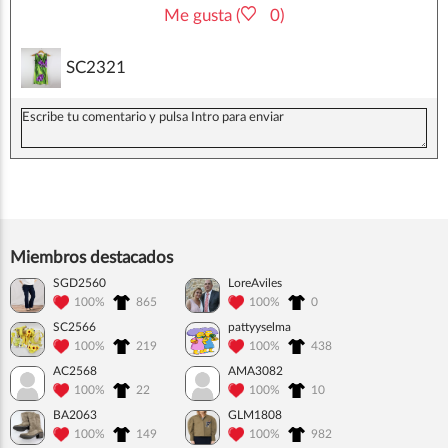
Me gusta (
0)
SC2321
Miembros destacados
SGD2560
LoreAviles
100%
865
100%
0
SC2566
pattyyselma
100%
219
100%
438
AC2568
AMA3082
100%
22
100%
10
BA2063
GLM1808
100%
149
100%
982