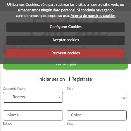
Utilizamos Cookies, sólo para rastrear las visitas a nuestro sitio web, no
La app para android esta en fase beta, disponible en breve
X
almacenamos ningún dato personal. Si continúa navegando
consideramos que acepta su uso.
Acerca de nuestras cookies
menu
Configurar Cookies
Aceptar cookies
zoom_in
search
Rechazar cookies
perm_media
Vender
Iniciar sesion
Regístrate
Categoría Padre:
Talla
Rectos
Marca
Color
Estado
Sexo