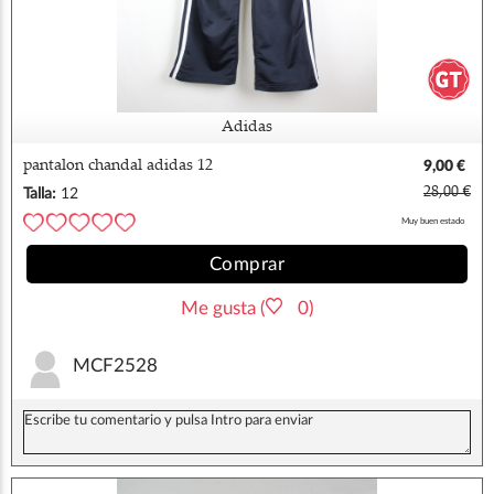
Adidas
pantalon chandal adidas 12
9,00 €
28,00 €
Talla:
12
Muy buen estado
Comprar
Me gusta (
0)
MCF2528