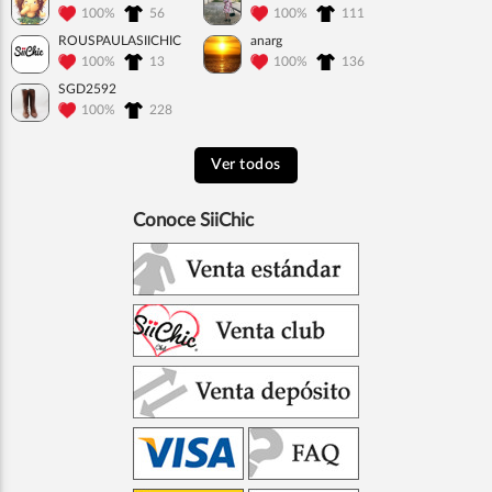
100%
56
100%
111
ROUSPAULASIICHIC
anarg
100%
13
100%
136
SGD2592
100%
228
Ver todos
Conoce SiiChic