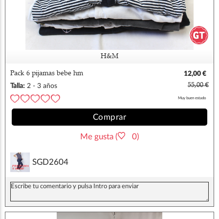
H&M
Pack 6 pijamas bebe hm
12,00 €
55,00 €
Talla:
2 - 3 años
Muy buen estado
Comprar
Me gusta (
0)
SGD2604