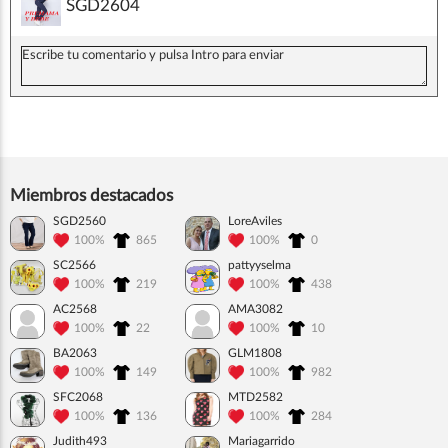
SGD2604
Miembros destacados
SGD2560
LoreAviles
100%
865
100%
0
SC2566
pattyyselma
100%
219
100%
438
AC2568
AMA3082
100%
22
100%
10
BA2063
GLM1808
100%
149
100%
982
SFC2068
MTD2582
100%
136
100%
284
Judith493
Mariagarrido