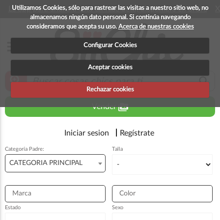
Utilizamos Cookies, sólo para rastrear las visitas a nuestro sitio web, no
La app para android esta en fase beta, disponible en breve
X
almacenamos ningún dato personal. Si continúa navegando
consideramos que acepta su uso.
Acerca de nuestras cookies
menu
Configurar Cookies
Aceptar cookies
zoom_in
search
Rechazar cookies
perm_media
Vender
Iniciar sesion
Regístrate
Categoría Padre:
Talla
CATEGORIA PRINCIPAL
Marca
Color
Estado
Sexo