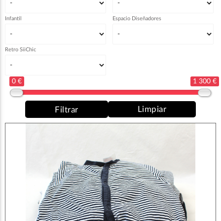
Infantil
Espacio Diseñadores
Retro SiiChic
0 €
1 300 €
Limpiar
Filtrar