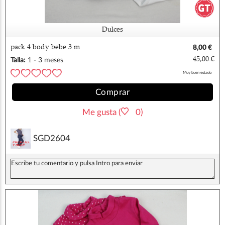
Dulces
pack 4 body bebe 3 m
8,00 €
45,00 €
Talla:
1 - 3 meses
Muy buen estado
Comprar
Me gusta (
0)
SGD2604