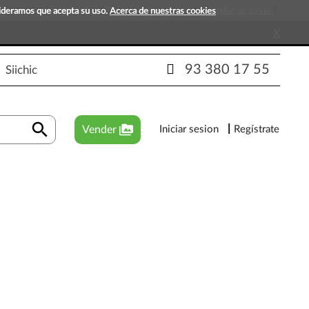
s que esperan tu visita!
Preguntas frecuentes
Métodos de envío
sideramos que acepta su uso.
Acerca de nuestras cookies
X
93 380 17 55
Siichic
search
perm_media
Vender
Iniciar sesion
Regístrate