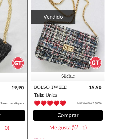
Vendido
Siichic
BOLSO TWEED
19,90
19,90
€
€
Talla:
Única
Nuevo con etiqueta
Nuevo con etiqueta
Comprar
r
Me gusta (
1)
0)