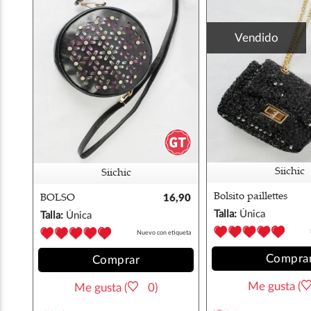
Vendido
Siichic
Siichic
Bolsito paillettes
BOLSO
16,90
TROQUELADO
€
Talla:
Única
Talla:
Única
Nuevo con etiqueta
Compra
Comprar
Me gusta (
Me gusta (
0)