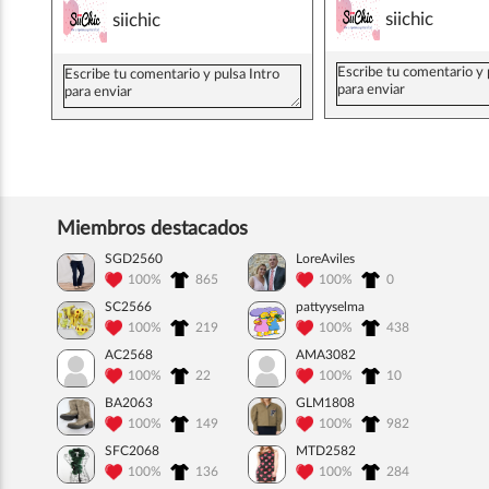
siichic
siichic
Miembros destacados
SGD2560
LoreAviles
100%
865
100%
0
SC2566
pattyyselma
100%
219
100%
438
AC2568
AMA3082
100%
22
100%
10
BA2063
GLM1808
100%
149
100%
982
SFC2068
MTD2582
100%
136
100%
284