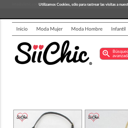
info@siichic.com
¡Compra y vende moda!
Utilizamos Cookies, sólo para rastrear las visitas a nu
Inicio
Moda Mujer
Moda Hombre
Infantil
zoom_in
Búsque
avanzad