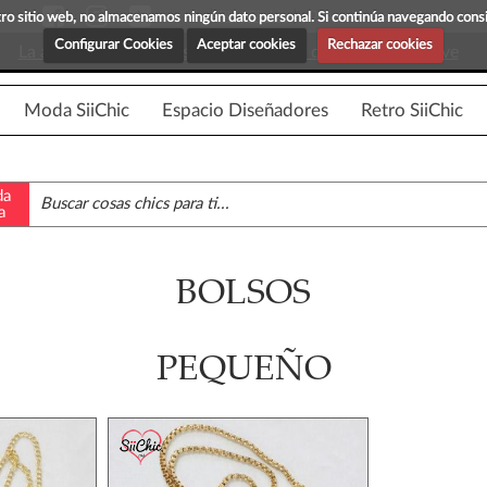
Blog Siichic
¡Descubre maravillosas prenda
estro sitio web, no almacenamos ningún dato personal. Si continúa navegando con
Configurar Cookies
Aceptar cookies
Rechazar cookies
La app para android esta en fase beta, disponible en breve
Moda SiiChic
Espacio Diseñadores
Retro SiiChic
da
a
BOLSOS
PEQUEÑO