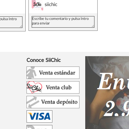
siichic
Conoce SiiChic