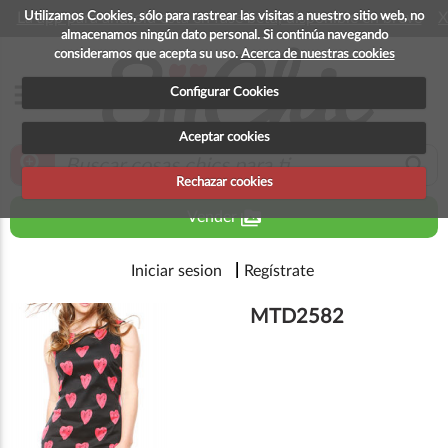
Utilizamos Cookies, sólo para rastrear las visitas a nuestro sitio web, no
La app para android esta en fase beta, disponible en breve
X
almacenamos ningún dato personal. Si continúa navegando
consideramos que acepta su uso.
Acerca de nuestras cookies
menu
Configurar Cookies
Aceptar cookies
zoom_in
search
Rechazar cookies
perm_media
Vender
Iniciar sesion
Regístrate
MTD2582