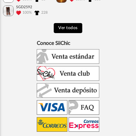
SGD2592
100%
228
Ver todos
Conoce SiiChic