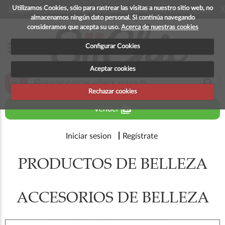
Utilizamos Cookies, sólo para rastrear las visitas a nuestro sitio web, no
La app para android esta en fase beta, disponible en breve
X
almacenamos ningún dato personal. Si continúa navegando
consideramos que acepta su uso.
Acerca de nuestras cookies
menu
Configurar Cookies
Aceptar cookies
zoom_in
search
Rechazar cookies
perm_media
Vender
Iniciar sesion
Regístrate
PRODUCTOS DE BELLEZA
ACCESORIOS DE BELLEZA