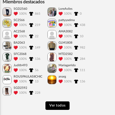
Miembros destacados
SGD2560
LoreAviles
100%
865
100%
0
SC2566
pattyyselma
100%
219
100%
438
AC2568
AMA3082
100%
22
100%
10
BA2063
GLM1808
100%
149
100%
982
SFC2068
MTD2582
100%
136
100%
284
Judith493
Mariagarrido
100%
56
100%
111
ROUSPAULASIICHIC
anarg
100%
13
100%
136
SGD2592
100%
228
Ver todos