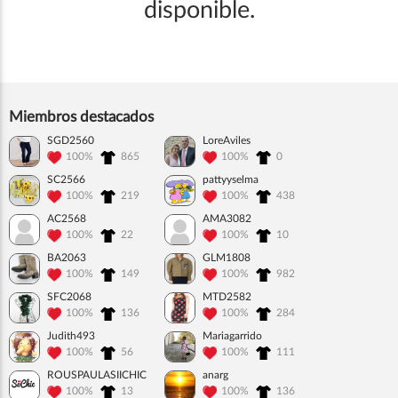
disponible.
Miembros destacados
SGD2560
LoreAviles
100%
865
100%
0
SC2566
pattyyselma
100%
219
100%
438
AC2568
AMA3082
100%
22
100%
10
BA2063
GLM1808
100%
149
100%
982
SFC2068
MTD2582
100%
136
100%
284
Judith493
Mariagarrido
100%
56
100%
111
ROUSPAULASIICHIC
anarg
100%
13
100%
136