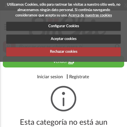
Utilizamos Cookies, sólo para rastrear las visitas a nuestro sitio web, no
La app para android esta en fase beta, disponible en breve
X
almacenamos ningún dato personal. Si continúa navegando
consideramos que acepta su uso.
Acerca de nuestras cookies
menu
Configurar Cookies
Aceptar cookies
zoom_in
search
Rechazar cookies
perm_media
Vender
Iniciar sesion
Regístrate
Esta categoría no está aun