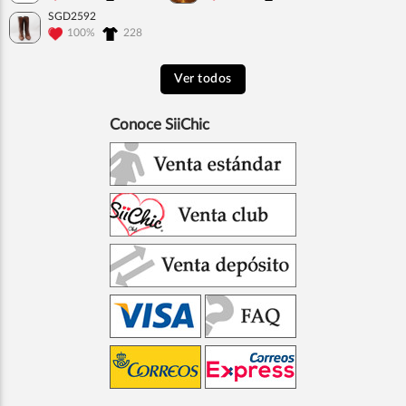
SGD2592
100%
228
Ver todos
Conoce SiiChic