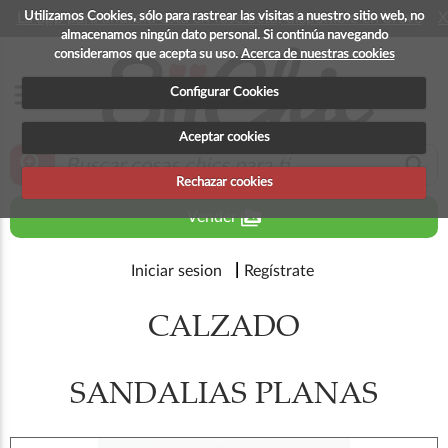
Utilizamos Cookies, sólo para rastrear las visitas a nuestro sitio web, no
La app para android esta en fase beta, disponible en breve
X
almacenamos ningún dato personal. Si continúa navegando
consideramos que acepta su uso.
Acerca de nuestras cookies
menu
Configurar Cookies
Aceptar cookies
zoom_in
search
Rechazar cookies
perm_media
Vender
Iniciar sesion
Regístrate
CALZADO
SANDALIAS PLANAS