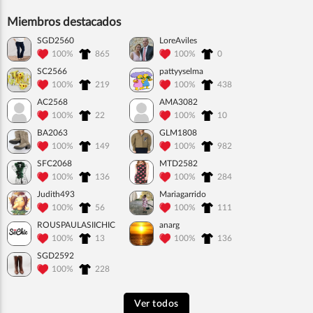
Miembros destacados
SGD2560
LoreAviles
100%
865
100%
0
SC2566
pattyyselma
100%
219
100%
438
AC2568
AMA3082
100%
22
100%
10
BA2063
GLM1808
100%
149
100%
982
SFC2068
MTD2582
100%
136
100%
284
Judith493
Mariagarrido
100%
56
100%
111
ROUSPAULASIICHIC
anarg
100%
13
100%
136
SGD2592
100%
228
Ver todos