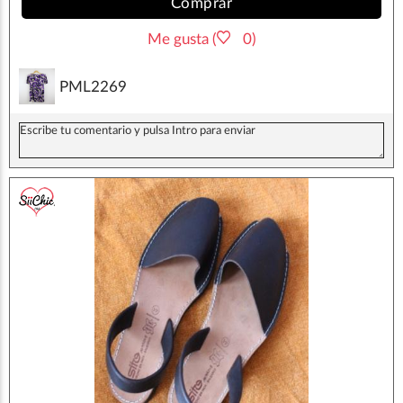
Comprar
Me gusta (
0)
PML2269