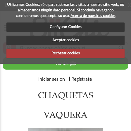
Utilizamos Cookies, sólo para rastrear las visitas a nuestro sitio web, no
La app para android esta en fase beta, disponible en breve
X
almacenamos ningún dato personal. Si continúa navegando
consideramos que acepta su uso.
Acerca de nuestras cookies
menu
Configurar Cookies
Aceptar cookies
zoom_in
search
Rechazar cookies
perm_media
Vender
Iniciar sesion
Regístrate
CHAQUETAS
VAQUERA