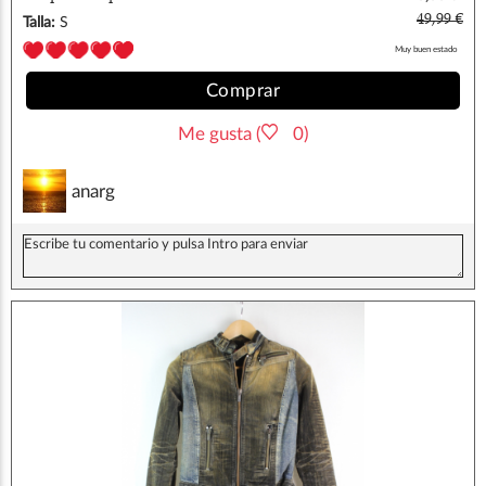
S
49,99 €
Talla:
S
Muy buen estado
Comprar
Me gusta (
0)
anarg