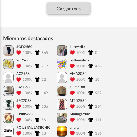
Cargar mas
Miembros destacados
SGD2560
LoreAviles
100%
865
100%
0
SC2566
pattyyselma
100%
219
100%
438
AC2568
AMA3082
100%
22
100%
10
BA2063
GLM1808
100%
149
100%
982
SFC2068
MTD2582
100%
136
100%
284
Judith493
Mariagarrido
100%
56
100%
111
ROUSPAULASIICHIC
anarg
100%
13
100%
136