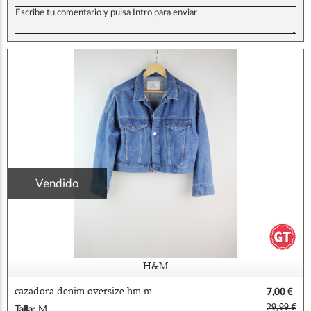
Vendido
H&M
cazadora denim oversize hm m
7,00 €
29,99 €
Talla:
M