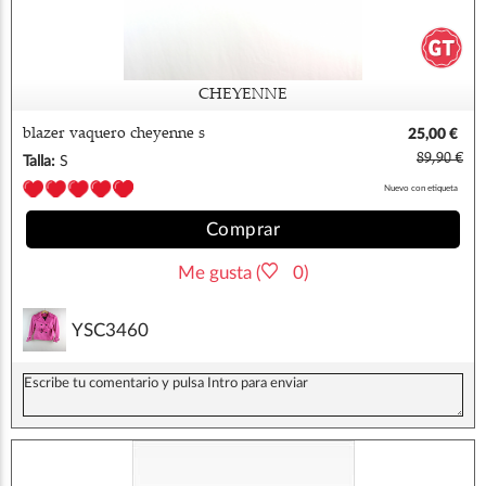
CHEYENNE
blazer vaquero cheyenne s
25,00 €
89,90 €
Talla:
S
Nuevo con etiqueta
Comprar
Me gusta (
0)
YSC3460