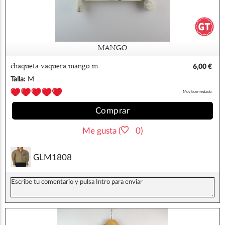
MANGO
chaqueta vaquera mango m
6,00 €
Talla:
M
Muy buen estado
Comprar
Me gusta (
0)
GLM1808