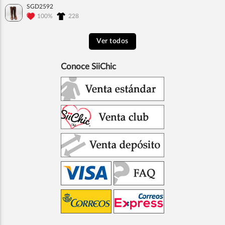
SGD2592
100%
228
Ver todos
Conoce SiiChic