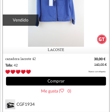
Vendido
LACOSTE
cazadora lacoste 42
30,00 €
140,00 €
Talla:
42
Nuevo con etiqueta
Comprar
Me gusta (
0)
CGF1934