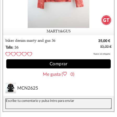
MARTY&GUS
biker denim marty and gus 36
35,00 €
85,00 €
Talla:
36
Nuevo sin etiqueta
Comprar
Me gusta (
0)
MCN2625