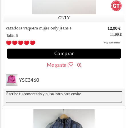
ONLY
cazadora vaquera mujer only jeans s
12,00 €
44,99 €
Talla:
S
Muy buen estado
Comprar
Me gusta (
0)
YSC3460