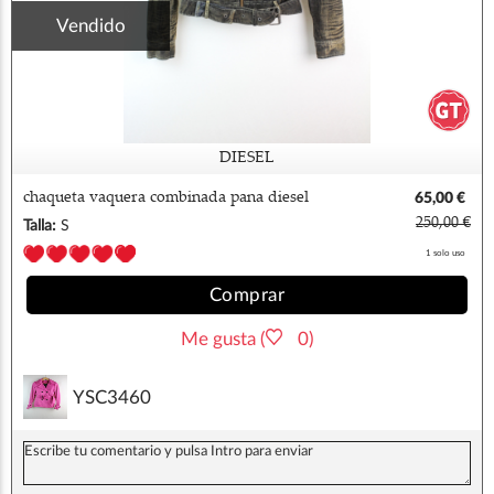
Vendido
DIESEL
chaqueta vaquera combinada pana diesel
65,00 €
mujer S
250,00 €
Talla:
S
1 solo uso
Comprar
Me gusta (
0)
YSC3460