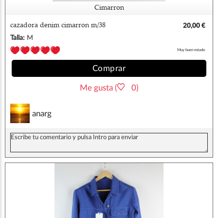
Cimarron
cazadora denim cimarron m/38
20,00 €
Talla:
M
Muy buen estado
Comprar
Me gusta (
0)
anarg