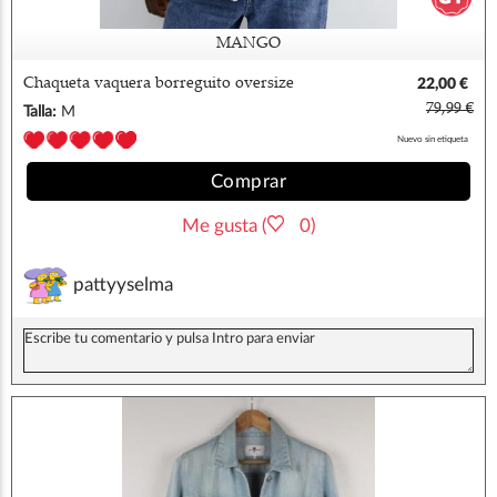
MANGO
Chaqueta vaquera borreguito oversize
22,00 €
mango
79,99 €
Talla:
M
Nuevo sin etiqueta
Comprar
Me gusta (
0)
pattyyselma