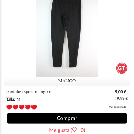
MANGO
pantalon sport mango m
5,00 €
19,99 €
Talla:
M
Muy buen estado
Comprar
Me gusta (
0)