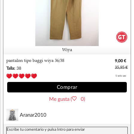
Wiya
pantalon tipo baggi wiya 36/38
9,00 €
35,95 €
Talla:
38
1 solo uso
Comprar
Me gusta (
0)
Aranar2010