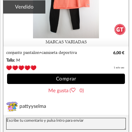
Vendido
MARCAS VARIADAS
conjunto pantalon+camiseta deportiva
6,00 €
decathlon m
Talla:
M
1 solo uso
Comprar
Me gusta (
0)
pattyyselma