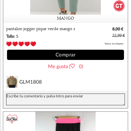
MANGO
pantalon jogger pique verde mango s
8,00 €
22,99 €
Talla:
S
Nuevo sin etiqueta
Comprar
Me gusta (
0)
GLM1808