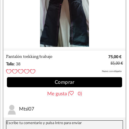
Pantalón trekking/trabajo
75,00 €
85,00 €
Talla:
38
Nuevo con etiqueta
Comprar
Me gusta (
0)
Mtsl07