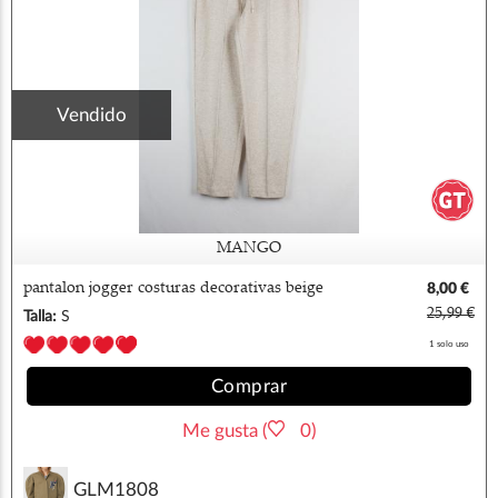
Vendido
MANGO
pantalon jogger costuras decorativas beige
8,00 €
mango
25,99 €
Talla:
S
1 solo uso
Comprar
Me gusta (
0)
GLM1808