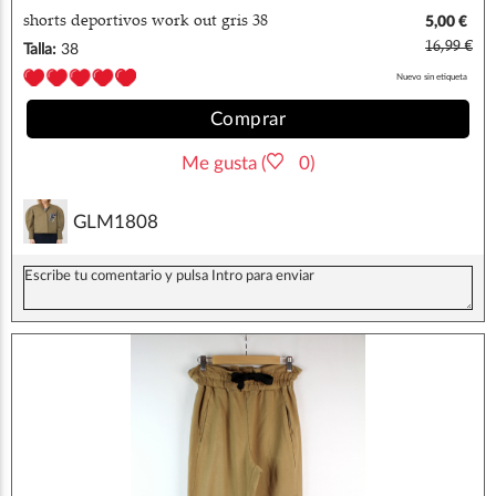
shorts deportivos work out gris 38
5,00 €
16,99 €
Talla:
38
Nuevo sin etiqueta
Comprar
Me gusta (
0)
GLM1808