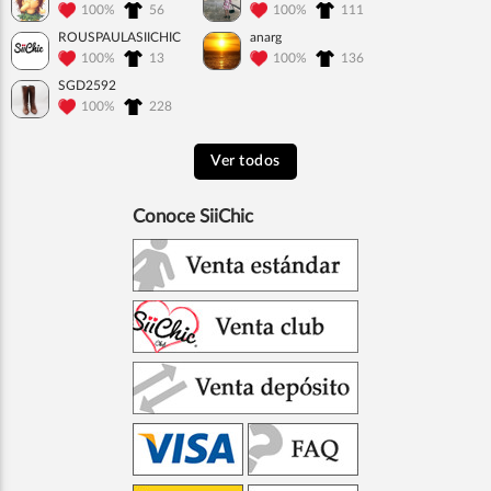
100%
56
100%
111
ROUSPAULASIICHIC
anarg
100%
13
100%
136
SGD2592
100%
228
Ver todos
Conoce SiiChic