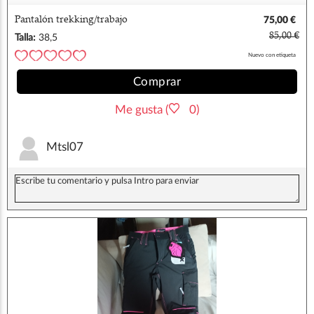
Pantalón trekking/trabajo
75,00 €
85,00 €
Talla:
38,5
Nuevo con etiqueta
Comprar
Me gusta (
0)
Mtsl07