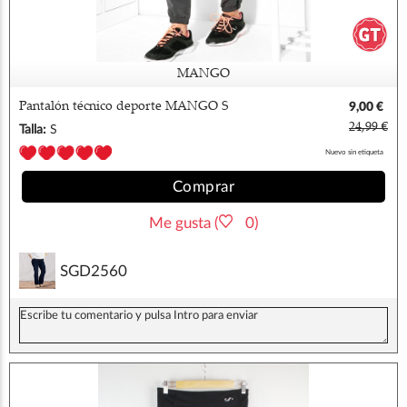
MANGO
Pantalón técnico deporte MANGO S
9,00 €
24,99 €
Talla:
S
Nuevo sin etiqueta
Comprar
Me gusta (
0)
SGD2560