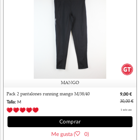
MANGO
Pack 2 pantalones running mango M/38/40
9,00 €
30,00 €
Talla:
M
1 solo uso
Comprar
Me gusta (
0)