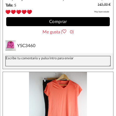
sixty s
145,00 €
Talla:
S
Muy buen estado
Comprar
Me gusta (
0)
YSC3460