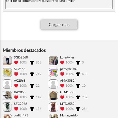
Cargar mas
Miembros destacados
SGD2560
LoreAviles
100%
865
100%
0
SC2566
pattyyselma
100%
219
100%
438
AC2568
AMA3082
100%
22
100%
10
BA2063
GLM1808
100%
149
100%
982
SFC2068
MTD2582
100%
136
100%
284
Judith493
Mariagarrido