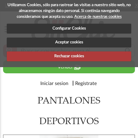
Utilizamos Cookies, sólo para rastrear las visitas a nuestro sitio web, no
La app para android esta en fase beta, disponible en breve
X
almacenamos ningún dato personal. Si continúa navegando
consideramos que acepta su uso.
Acerca de nuestras cookies
menu
Configurar Cookies
Aceptar cookies
zoom_in
search
Rechazar cookies
perm_media
Vender
Iniciar sesion
Regístrate
PANTALONES
DEPORTIVOS