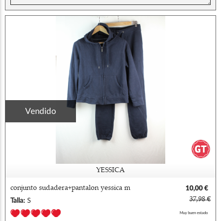
Vendido
YESSICA
conjunto sudadera+pantalon yessica m
10,00 €
37,98 €
Talla:
S
Muy buen estado