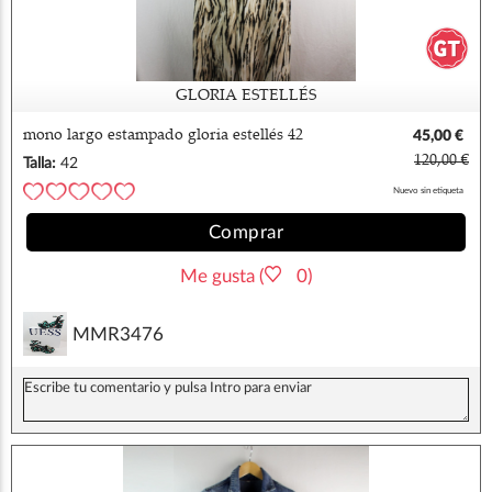
GLORIA ESTELLÉS
mono largo estampado gloria estellés 42
45,00 €
120,00 €
Talla:
42
Nuevo sin etiqueta
Comprar
Me gusta (
0)
MMR3476