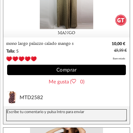
MANGO
mono largo palazzo calado mango s
10,00 €
49,99 €
Talla:
S
Buen estado
Comprar
Me gusta (
0)
MTD2582