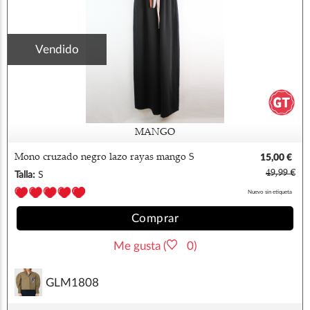
Vendido
MANGO
Mono cruzado negro lazo rayas mango S
15,00 €
49,99 €
Talla:
S
Nuevo sin etiqueta
Comprar
Me gusta (
0)
GLM1808