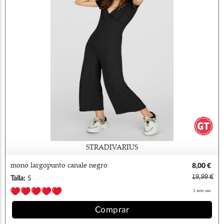
STRADIVARIUS
mono largopunto canale negro
8,00 €
stradivarius s
19,99 €
Talla:
S
1 solo uso
Comprar