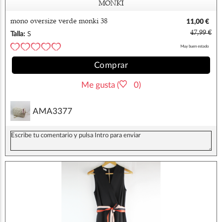
MONKI
mono oversize verde monki 38
11,00 €
47,99 €
Talla:
S
Muy buen estado
Comprar
Me gusta (
0)
AMA3377