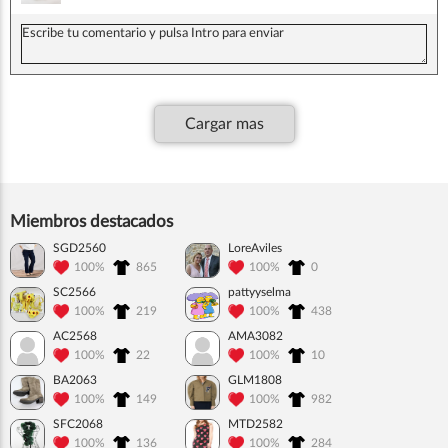
Cargar mas
Miembros destacados
SGD2560
LoreAviles
100%
865
100%
0
SC2566
pattyyselma
100%
219
100%
438
AC2568
AMA3082
100%
22
100%
10
BA2063
GLM1808
100%
149
100%
982
SFC2068
MTD2582
100%
136
100%
284