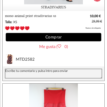
STRADIVARIUS
mono animal print stradivarius xs
10,00 €
29,99 €
Talla:
XS
Nuevo sin etiqueta
Comprar
Me gusta (
0)
MTD2582