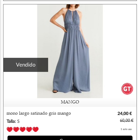
Vendido
MANGO
mono largo satinado gris mango
24,00 €
60,00 €
Talla:
S
1 solo uso