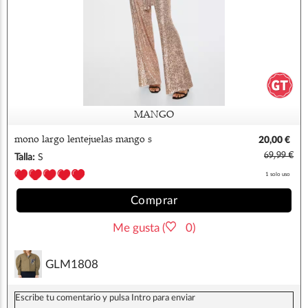
MANGO
mono largo lentejuelas mango s
20,00 €
69,99 €
Talla:
S
1 solo uso
Comprar
Me gusta (
0)
GLM1808