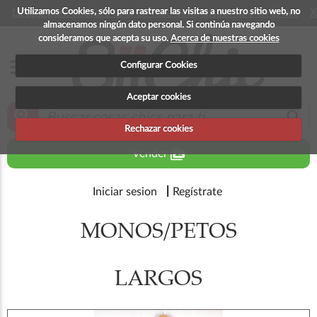
Utilizamos Cookies, sólo para rastrear las visitas a nuestro sitio web, no
La app para android esta en fase beta, disponible en breve
X
almacenamos ningún dato personal. Si continúa navegando
consideramos que acepta su uso.
Acerca de nuestras cookies
menu
Configurar Cookies
Aceptar cookies
zoom_in
search
Rechazar cookies
perm_media
Vender
Iniciar sesion
Regístrate
MONOS/PETOS
LARGOS