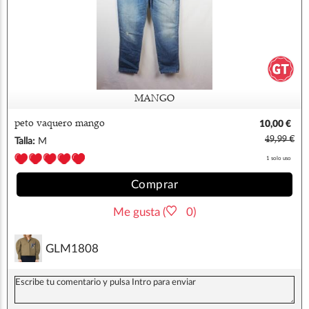
MANGO
peto vaquero mango
10,00 €
49,99 €
Talla:
M
1 solo uso
Comprar
Me gusta (
0)
GLM1808