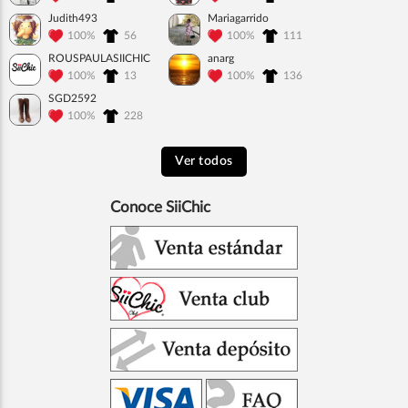
Judith493
Mariagarrido
100%
56
100%
111
ROUSPAULASIICHIC
anarg
100%
13
100%
136
SGD2592
100%
228
Ver todos
Conoce SiiChic