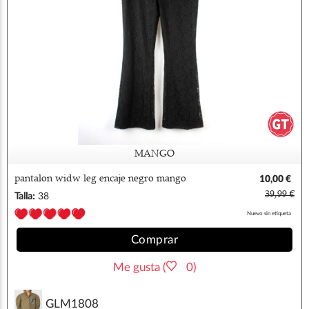
MANGO
pantalon widw leg encaje negro mango
10,00 €
39,99 €
Talla:
38
Nuevo sin etiqueta
Comprar
Me gusta (
0)
GLM1808