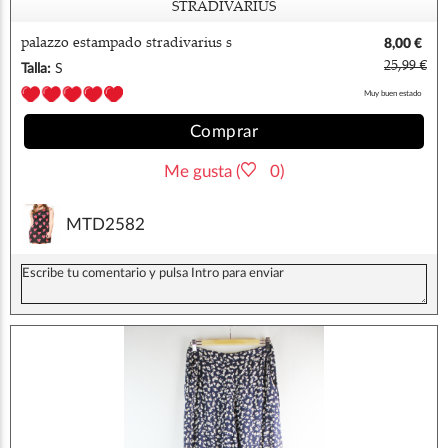
STRADIVARIUS
palazzo estampado stradivarius s
8,00 €
25,99 €
Talla:
S
Muy buen estado
Comprar
Me gusta (
0)
MTD2582