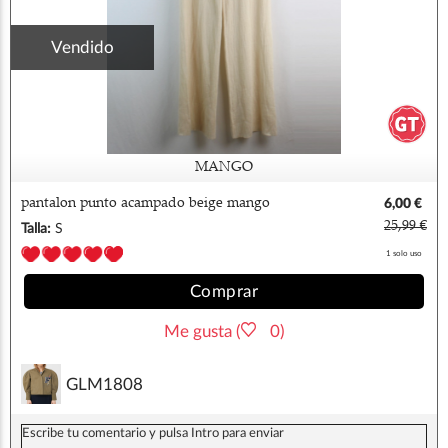
Vendido
MANGO
pantalon punto acampado beige mango
6,00 €
25,99 €
Talla:
S
1 solo uso
Comprar
Me gusta (
0)
GLM1808