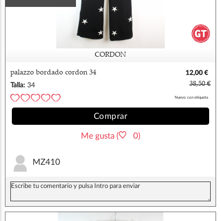
CORDON
palazzo bordado cordon 34
12,00 €
38,50 €
Talla:
34
Nuevo con etiqueta
Comprar
Me gusta (
0)
MZ410