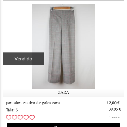
Vendido
ZARA
pantalon cuadro de gales zara
12,00 €
39,95 €
Talla:
S
1 solo uso