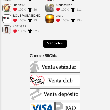
Judith493
Mariagarrido
100%
56
100%
111
ROUSPAULASIICHIC
anarg
100%
13
100%
136
SGD2592
100%
228
Ver todos
Conoce SiiChic