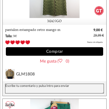
MANGO
pantalon estampado retro mango m
9,00 €
29,99 €
Talla:
M
Nuevo sin etiqueta
Comprar
Me gusta (
0)
GLM1808