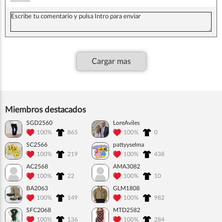
Cargar mas
Miembros destacados
SGD2560
LoreAviles
100%
865
100%
0
SC2566
pattyyselma
100%
219
100%
438
AC2568
AMA3082
100%
22
100%
10
BA2063
GLM1808
100%
149
100%
982
SFC2068
MTD2582
100%
136
100%
284