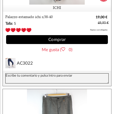
ICHI
Palazzo estamado ichi s/38-40
19,00 €
49,95 €
Talla:
S
Nuevo con etiqueta
Comprar
Me gusta (
0)
AC3022