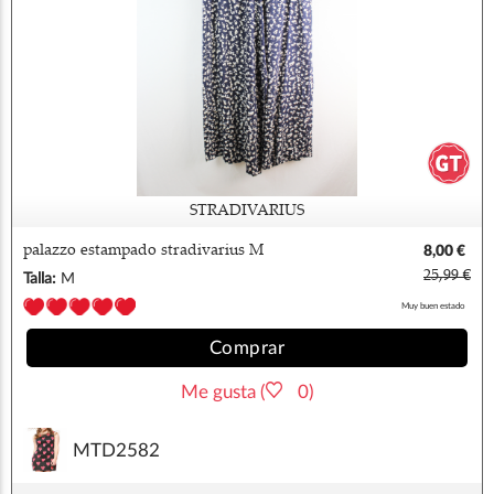
STRADIVARIUS
palazzo estampado stradivarius M
8,00 €
25,99 €
Talla:
M
Muy buen estado
Comprar
Me gusta (
0)
MTD2582