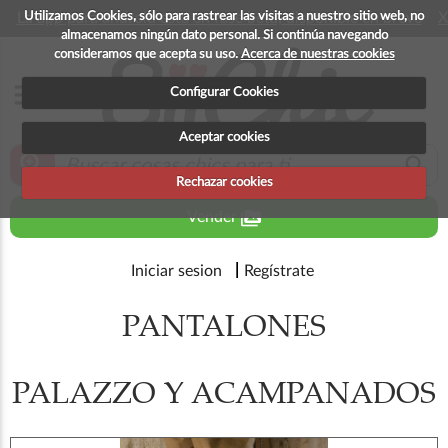
Utilizamos Cookies, sólo para rastrear las visitas a nuestro sitio web, no
La app para android esta en fase beta, disponible en breve
X
almacenamos ningún dato personal. Si continúa navegando
consideramos que acepta su uso.
Acerca de nuestras cookies
menu
Configurar Cookies
Aceptar cookies
zoom_in
search
Rechazar cookies
perm_media
Vender
Iniciar sesion
Regístrate
PANTALONES
PALAZZO Y ACAMPANADOS