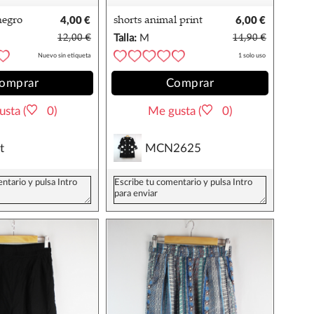
 negro
4,00 €
shorts animal print
6,00 €
zebra M
12,00 €
Talla:
M
14,90 €
Nuevo sin etiqueta
1 solo uso
omprar
Comprar
sta (
0)
Me gusta (
0)
t
MCN2625