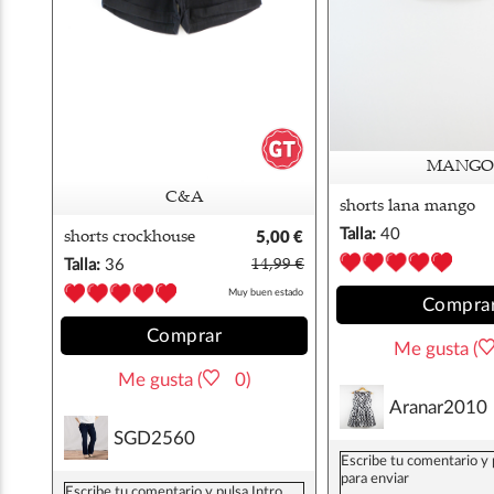
MANGO
C&A
shorts lana mango
40/42
Talla:
40
shorts crockhouse
5,00 €
36/38
Talla:
36
14,99 €
Muy buen estado
Compra
Comprar
Me gusta (
Me gusta (
0)
Aranar2010
SGD2560