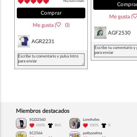
Muy buen estado
Compra
Comprar
Me gusta (
Me gusta (
0)
AGF2530
AGR2231
Miembros destacados
SGD2560
LoreAviles
100%
865
100%
0
SC2566
pattyyselma