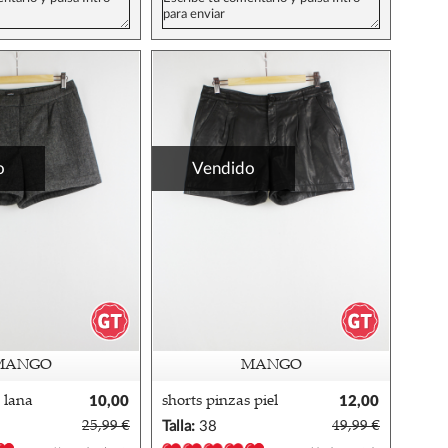
o
Vendido
MANGO
MANGO
 lana
10,00
shorts pinzas piel
12,00
€
mango 38/40
€
25,99 €
Talla:
38
49,99 €