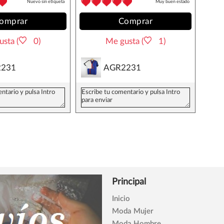
Nuevo sin etiqueta
Muy buen estado
omprar
Comprar
sta (
0)
Me gusta (
1)
231
AGR2231
Principal
Inicio
Moda Mujer
Moda Hombre