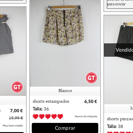
Vendid
Blanco
shorts estampados
6,50 €
blanco 36
Talla:
36
S
7,00 €
Nuevo sin etiqueta
19,99 €
shorts pinzas
mango 38/40
Muy buen estado
Talla:
38
Comprar