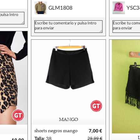
GLM1808
YSC3
MANGO
shorts negros mango
7,00 €
38
Talla:
38
29,99 €