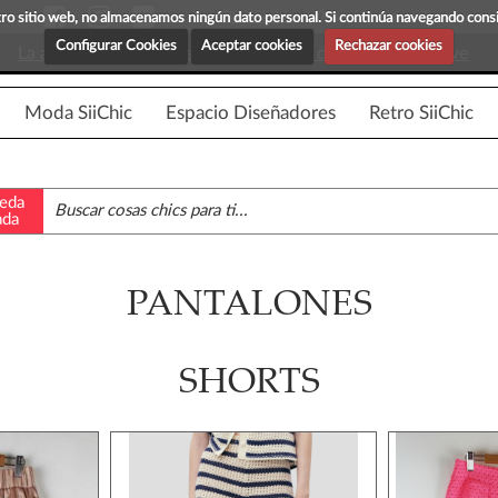
Blog Siichic
¡Descubre maravillosas prenda
estro sitio web, no almacenamos ningún dato personal. Si continúa navegando con
Configurar Cookies
Aceptar cookies
Rechazar cookies
La app para android esta en fase beta, disponible en breve
Moda SiiChic
Espacio Diseñadores
Retro SiiChic
eda
ada
PANTALONES
SHORTS