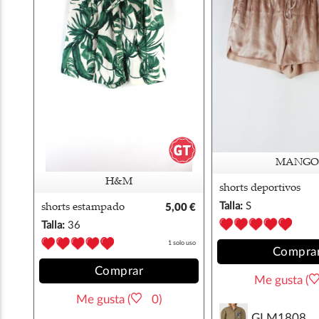
MANGO
H&M
shorts deportivos
satinado mango
Talla:
S
shorts estampado
5,00 €
tropical verde hm
Talla:
36
1 solo uso
Compra
Comprar
Me gusta (
Me gusta (
0)
GLM1808