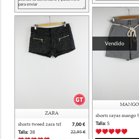
Vendido
MANGO
ZARA
shorts rayas mango 
Talla:
S
shorts tweed zara trf
7,00 €
38/40
Talla:
38
22,95 €