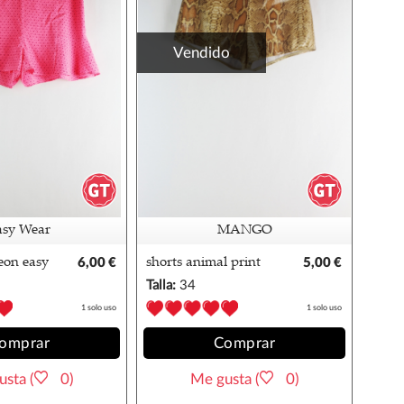
Vendido
asy Wear
MANGO
eon easy
6,00 €
shorts animal print
5,00 €
mango 34
Talla:
34
1 solo uso
1 solo uso
omprar
Comprar
sta (
0)
Me gusta (
0)