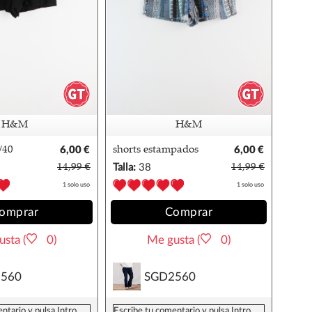
H&M
H&M
/40
6,00 €
shorts estampados
6,00 €
hm 38/40
14,99 €
Talla:
38
14,99 €
1 solo uso
1 solo uso
omprar
Comprar
sta (
0)
Me gusta (
0)
560
SGD2560