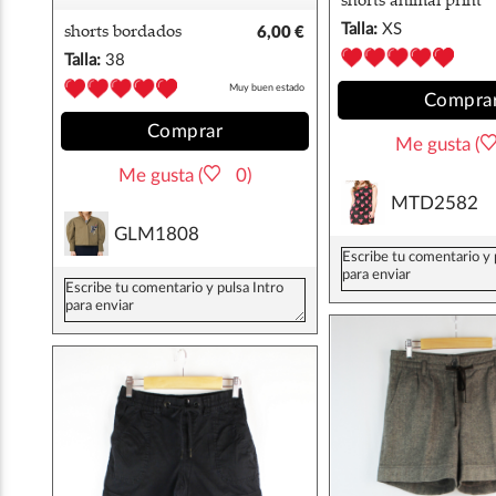
shorts animal print
zara XS
Talla:
XS
shorts bordados
6,00 €
Cheer Sagar Export
Talla:
38
38
Muy buen estado
Compra
Comprar
Me gusta (
Me gusta (
0)
MTD2582
GLM1808