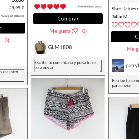
10,00
€
Nuevo sin etiqueta
29,95 €
Short lefties
flecos
Nuevo sin etiqueta
Talla:
M
Comprar
r
Me gusta (
0)
C
0)
GLM1808
Me gu
patryl