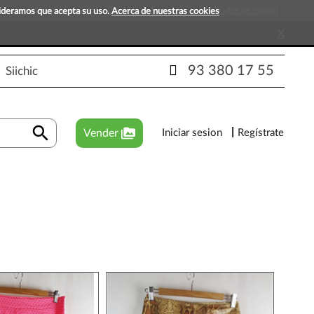
s que esperan tu visita!
Preguntas frecuentes
Métodos de envío
sideramos que acepta su uso.
Acerca de nuestras cookies
X
93 380 17 55
Siichic
search
perm_media
Vender
Iniciar sesion
Regístrate