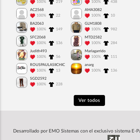
100%
219
100%
438
AC2568
AMA3082
100%
22
100%
10
BA2063
GLM1808
100%
149
100%
982
SFC2068
MTD2582
100%
136
100%
284
Judith493
Mariagarrido
100%
56
100%
111
ROUSPAULASIICHIC
anarg
100%
13
100%
136
SGD2592
100%
228
Ver todos
Desarrollado por
EMO Sistemas
con el exclusivo sistema E-P