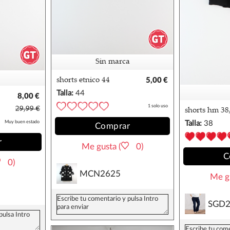
Sin marca
shorts etnico 44
5,00 €
Talla:
44
8,00 €
1 solo uso
29,99 €
shorts hm 38
Muy buen estado
Talla:
38
Comprar
r
Me gusta (
0)
C
0)
MCN2625
Me gu
SGD2