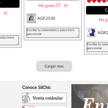
r
Me gusta (
0)
C
0)
AGF2530
Me gu
AGR2
Cargar mas
Conoce SiiChic