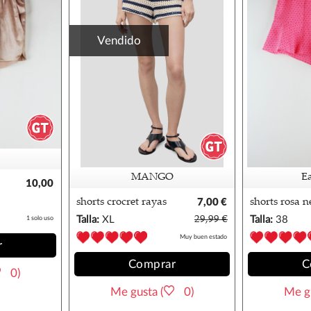
Vendido
MANGO
E
10,00
€
shorts crocret rayas
7,00 €
shorts rosa n
mango
wear 38
Talla:
XL
29,99 €
Talla:
38
1 solo uso
Muy buen estado
r
Comprar
C
0)
Me gusta (
0)
Me gu