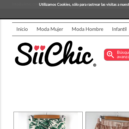
info@siichic.com
¡Compra y vende moda!
Utilizamos Cookies, sólo para rastrear las visitas a nu
Inicio
Moda Mujer
Moda Hombre
Infantil
zoom_in
Búsqu
avanz