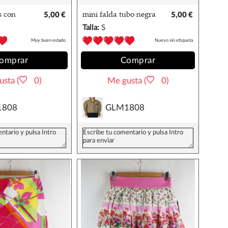
s con
5,00 €
mini falda tubo negra
5,00 €
Talla:
S
Muy buen estado
Nuevo sin etiqueta
omprar
Comprar
sta (
0)
Me gusta (
0)
1808
GLM1808