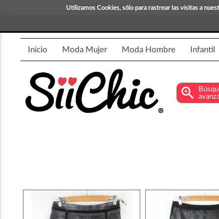
info@siichic.com
¡Compra y vende moda!
Utilizamos Cookies, sólo para rastrear las visitas a nu
Inicio
Moda Mujer
Moda Hombre
Infantil
zoom_in
Búsqu
avanz