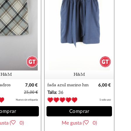
H&M
H&M
uadros
7,00 €
fada azul marino hm
6,00 €
25,00 €
Talla:
36
Nuevo sin etiqueta
1 solo uso
omprar
Comprar
sta (
0)
Me gusta (
0)