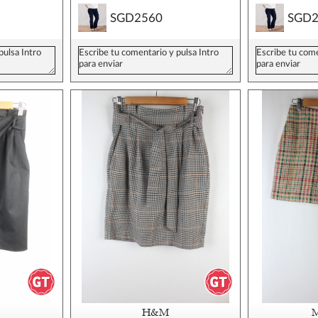
SGD2560
SGD2
H&M