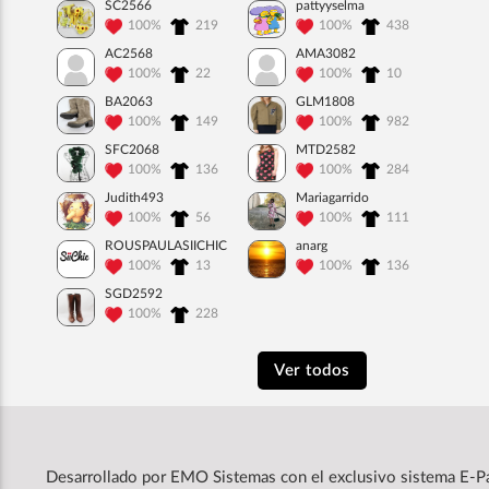
SC2566
pattyyselma
100%
219
100%
438
AC2568
AMA3082
100%
22
100%
10
BA2063
GLM1808
100%
149
100%
982
SFC2068
MTD2582
100%
136
100%
284
Judith493
Mariagarrido
100%
56
100%
111
ROUSPAULASIICHIC
anarg
100%
13
100%
136
SGD2592
100%
228
Ver todos
Desarrollado por
EMO Sistemas
con el exclusivo sistema E-P