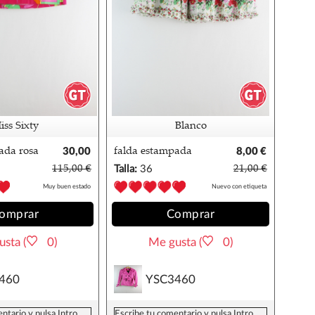
iss Sixty
Blanco
ada rosa
30,00
falda estampada
8,00 €
€
floral blanco 36
115,00 €
Talla:
36
21,00 €
Muy buen estado
Nuevo con etiqueta
omprar
Comprar
sta (
0)
Me gusta (
0)
460
YSC3460