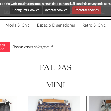
Blog Siichic
¡Descubre maravillosas prenda
estro sitio web, no almacenamos ningún dato personal. Si continúa navegando con
Configurar Cookies
Aceptar cookies
Rechazar cookies
La app para android esta en fase beta, disponible en breve
Moda SiiChic
Espacio Diseñadores
Retro SiiChic
eda
ada
FALDAS
MINI