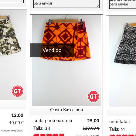
Vendido
Custo Barcelona
12,00
€
falda pana naranja
25,00
mini falda
40,00 €
custo barcelona 38
€
estampada n
Talla:
38
120,00 €
Talla:
M
Nuevo sin etiqueta
sfera 36