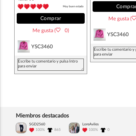
Compra
Muy buen estado
Comprar
Me gusta (
Me gusta (
0)
YSC3460
YSC3460
Miembros destacados
SGD2560
LoreAviles
100%
865
100%
0