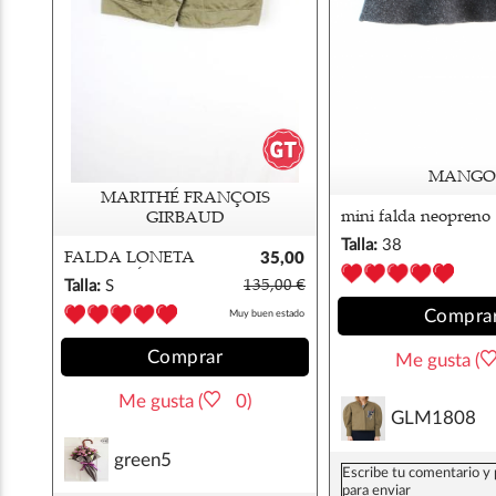
MANGO
MARITHÉ FRANÇOIS
mini falda neopreno
GIRBAUD
mango 38
Talla:
38
FALDA LONETA
35,00
MARITHÉ
€
Talla:
S
135,00 €
FRANCOIS
Compra
Muy buen estado
GIRBAUD
Comprar
Me gusta (
Me gusta (
0)
GLM1808
green5