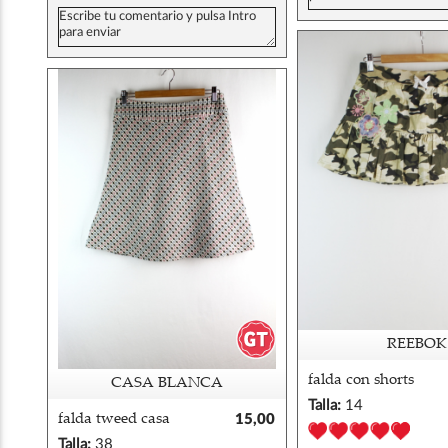
REEBOK
falda con shorts
CASA BLANCA
camuflaje reebok 14
Talla:
14
falda tweed casa
15,00
blanca 38
€
Talla:
38