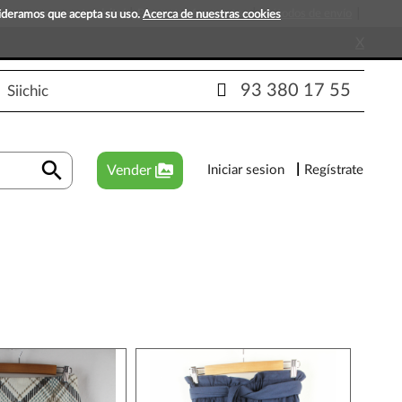
s que esperan tu visita!
Preguntas frecuentes
Métodos de envío
sideramos que acepta su uso.
Acerca de nuestras cookies
X
93 380 17 55
Siichic
search
perm_media
Vender
Iniciar sesion
Regístrate