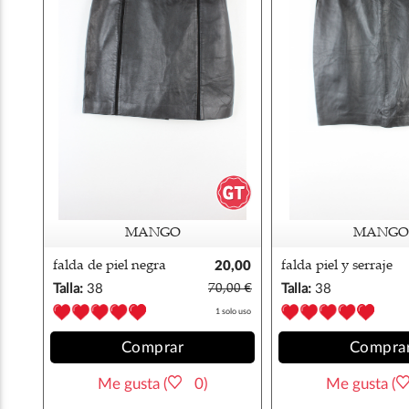
MANGO
MANGO
falda de piel negra
20,00
falda piel y serraje
mango
€
negro mango
Talla:
38
70,00 €
Talla:
38
1 solo uso
Comprar
Compra
Me gusta (
0)
Me gusta (