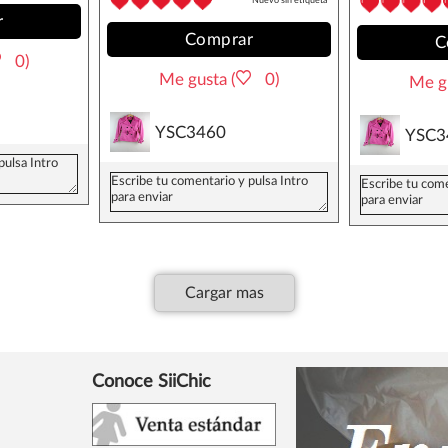
Nuevo sin etiqueta
r
Comprar
C
0)
Me gusta (
0)
Me gu
YSC3460
YSC3
Cargar mas
Conoce SiiChic