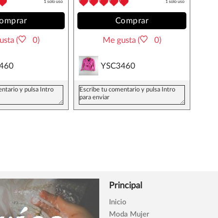
1 solo uso
1 solo uso
omprar
Comprar
sta (
0)
Me gusta (
0)
460
YSC3460
Principal
Inicio
Moda Mujer