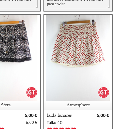
Sfera
Atmosphere
5,00 €
falda lunares
5,00 €
egro
atmosphere 38
6,00 €
Talla:
40