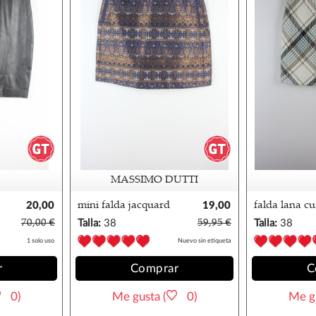
MASSIMO DUTTI
20,00
mini falda jacquard
19,00
falda lana c
€
azul massimo dutti
€
hm
70,00 €
Talla:
38
59,95 €
Talla:
38
1 solo uso
Nuevo sin etiqueta
r
Comprar
C
0)
Me gusta (
0)
Me gu