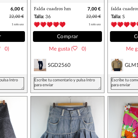
6,00 €
Falda cuadros hm
7,00 €
falda cuadro
lana mango
22,00 €
Talla:
36
22,00 €
Talla:
S
1 solo uso
1 solo uso
r
Comprar
C
0)
Me gusta (
0)
Me gu
SGD2560
GLM