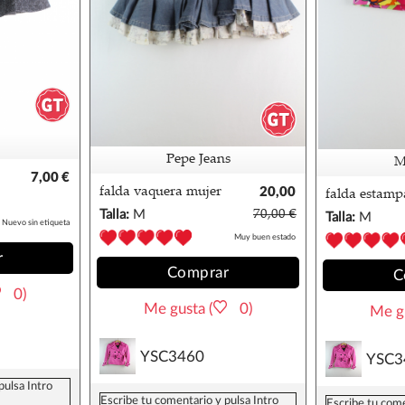
Pepe Jeans
M
7,00 €
falda vaquera mujer
20,00
falda estamp
pepe jeans m
€
miss sixty m
Talla:
M
70,00 €
Talla:
M
Nuevo sin etiqueta
Muy buen estado
r
Comprar
C
0)
Me gusta (
0)
Me gu
YSC3460
YSC3