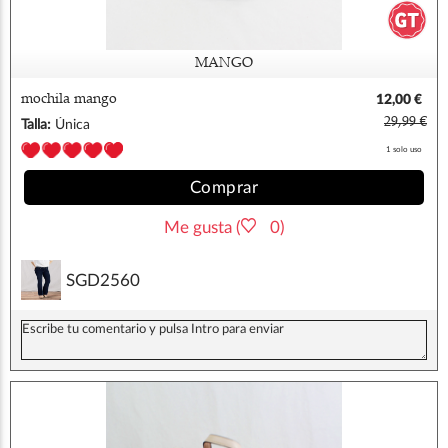
MANGO
mochila mango
12,00 €
29,99 €
Talla:
Única
1 solo uso
Comprar
Me gusta (
0)
SGD2560