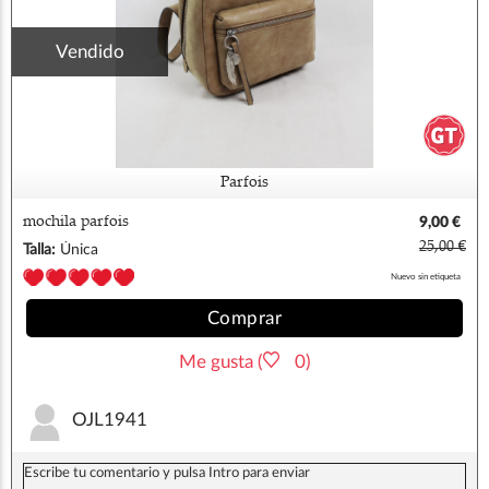
Vendido
Parfois
mochila parfois
9,00 €
25,00 €
Talla:
Única
Nuevo sin etiqueta
Comprar
Me gusta (
0)
OJL1941