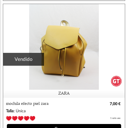
Vendido
ZARA
mochila efecto piel zara
7,00 €
Talla:
Única
1 solo uso