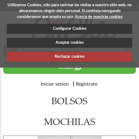
Utilizamos Cookies, sólo para rastrear las visitas a nuestro sitio web, no
La app para android esta en fase beta, disponible en breve
X
almacenamos ningún dato personal. Si continúa navegando
consideramos que acepta su uso.
Acerca de nuestras cookies
menu
Configurar Cookies
Aceptar cookies
zoom_in
search
Rechazar cookies
perm_media
Vender
Iniciar sesion
Regístrate
BOLSOS
MOCHILAS