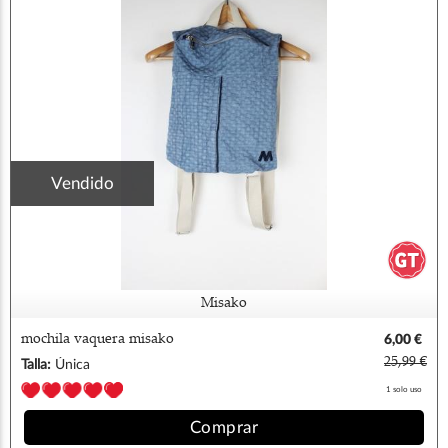
Vendido
Misako
mochila vaquera misako
6,00 €
25,99 €
Talla:
Única
1 solo uso
Comprar