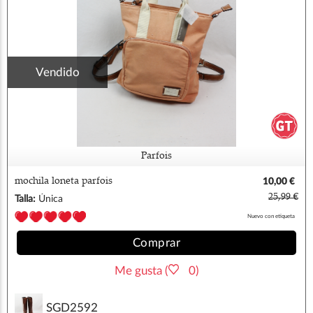
Vendido
Parfois
mochila loneta parfois
10,00 €
25,99 €
Talla:
Única
Nuevo con etiqueta
Comprar
Me gusta (
0)
SGD2592