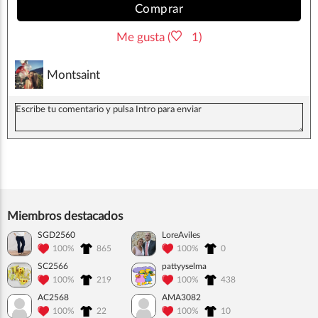
Comprar
Me gusta (
1)
Montsaint
Miembros destacados
SGD2560
LoreAviles
100%
865
100%
0
SC2566
pattyyselma
100%
219
100%
438
AC2568
AMA3082
100%
22
100%
10