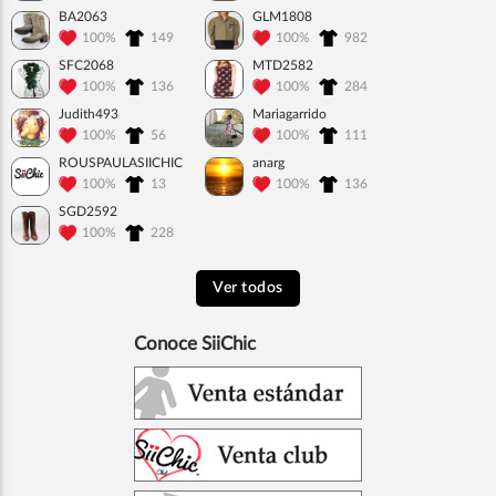
BA2063
GLM1808
100%
149
100%
982
SFC2068
MTD2582
100%
136
100%
284
Judith493
Mariagarrido
100%
56
100%
111
ROUSPAULASIICHIC
anarg
100%
13
100%
136
SGD2592
100%
228
Ver todos
Conoce SiiChic