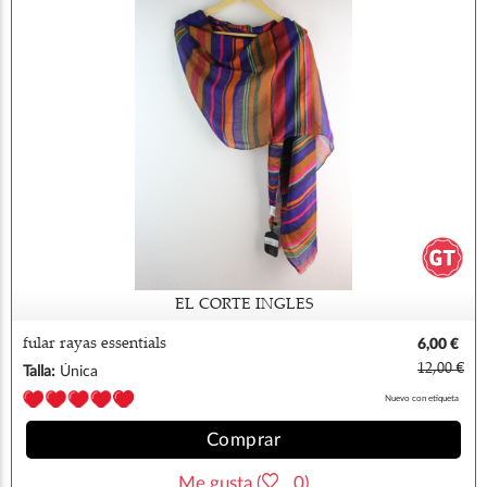
EL CORTE INGLES
fular rayas essentials
6,00 €
12,00 €
Talla:
Única
Nuevo con etiqueta
Comprar
Me gusta (
0)