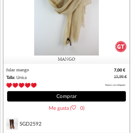
MANGO
fular mango
7,00 €
15,99 €
Talla:
Única
Nuevo con etiqueta
Comprar
Me gusta (
0)
SGD2592