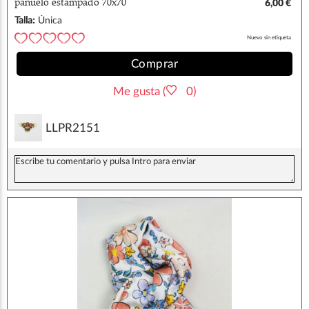
pañuelo estampado 70x70
6,00 €
Talla:
Única
Nuevo sin etiqueta
Comprar
Me gusta (
0)
LLPR2151