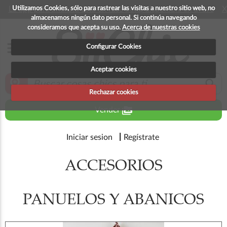
Utilizamos Cookies, sólo para rastrear las visitas a nuestro sitio web, no
La app para android esta en fase beta, disponible en breve
X
almacenamos ningún dato personal. Si continúa navegando
consideramos que acepta su uso.
Acerca de nuestras cookies
menu
Configurar Cookies
Aceptar cookies
zoom_in
search
Rechazar cookies
perm_media
Vender
Iniciar sesion
Regístrate
ACCESORIOS
PANUELOS Y ABANICOS