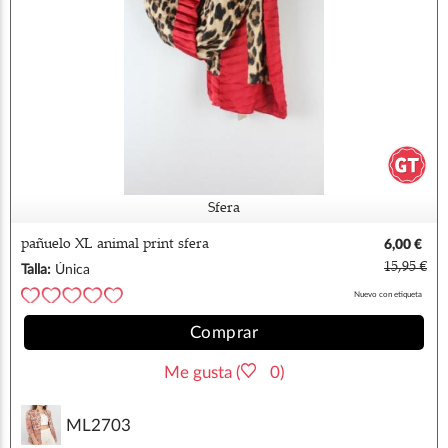
Sfera
pañuelo XL animal print sfera
6,00 €
15,95 €
Talla:
Única
Nuevo con etiqueta
Comprar
Me gusta (
0)
ML2703