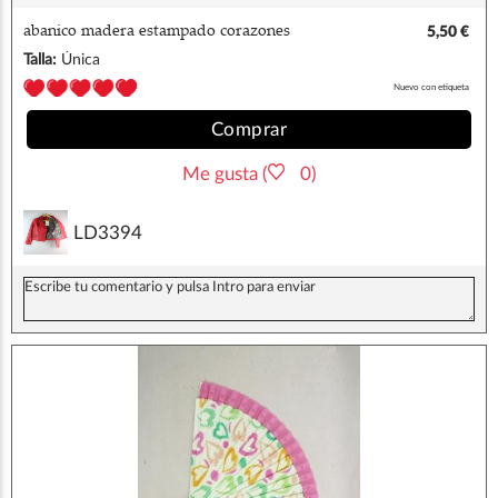
abanico madera estampado corazones
5,50 €
Talla:
Única
Nuevo con etiqueta
Comprar
Me gusta (
0)
LD3394