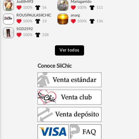
Judith493
Mariagarrido
100%
56
100%
111
ROUSPAULASIICHIC
anarg
100%
13
100%
136
SGD2592
100%
228
Ver todos
Conoce SiiChic