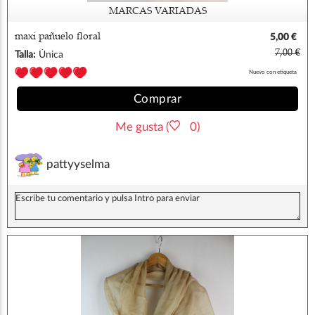
MARCAS VARIADAS
maxi pañuelo floral
5,00 €
7,00 €
Talla:
Única
Nuevo con etiqueta
Comprar
Me gusta (
0)
pattyyselma