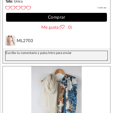
Talla:
Única
1 solo uso
Comprar
Me gusta (
0)
ML2703