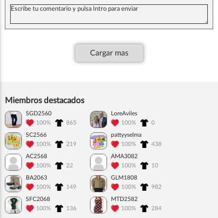
Cargar mas
Miembros destacados
SGD2560
LoreAviles
100%
865
100%
0
SC2566
pattyyselma
100%
219
100%
438
AC2568
AMA3082
100%
22
100%
10
BA2063
GLM1808
100%
149
100%
982
SFC2068
MTD2582
100%
136
100%
284