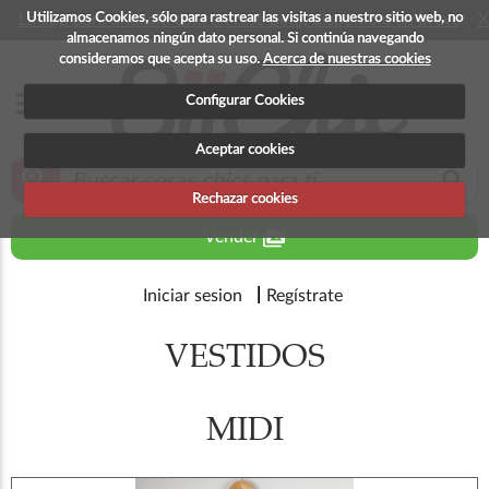
Utilizamos Cookies, sólo para rastrear las visitas a nuestro sitio web, no
La app para android esta en fase beta, disponible en breve
X
almacenamos ningún dato personal. Si continúa navegando
consideramos que acepta su uso.
Acerca de nuestras cookies
menu
Configurar Cookies
Aceptar cookies
zoom_in
search
Rechazar cookies
perm_media
Vender
Iniciar sesion
Regístrate
VESTIDOS
MIDI