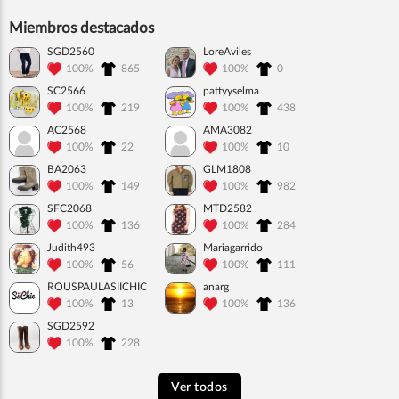
Miembros destacados
SGD2560
LoreAviles
100%
865
100%
0
SC2566
pattyyselma
100%
219
100%
438
AC2568
AMA3082
100%
22
100%
10
BA2063
GLM1808
100%
149
100%
982
SFC2068
MTD2582
100%
136
100%
284
Judith493
Mariagarrido
100%
56
100%
111
ROUSPAULASIICHIC
anarg
100%
13
100%
136
SGD2592
100%
228
Ver todos