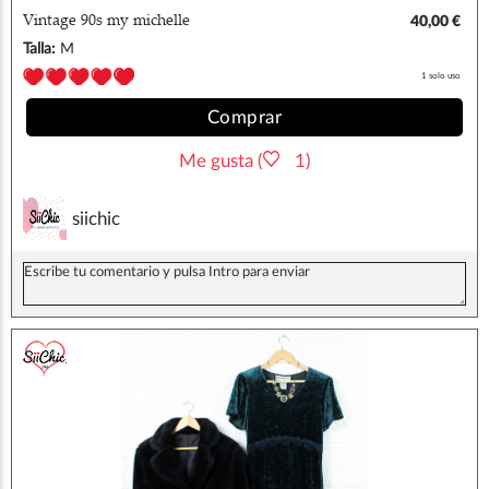
Vintage 90s my michelle
40,00 €
Talla:
M
1 solo uso
Comprar
Me gusta (
1)
siichic