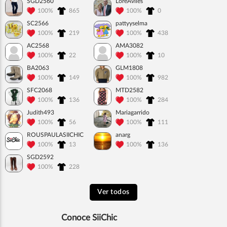
SGD2560
LoreAviles
100%
865
100%
0
SC2566
pattyyselma
100%
219
100%
438
AC2568
AMA3082
100%
22
100%
10
BA2063
GLM1808
100%
149
100%
982
SFC2068
MTD2582
100%
136
100%
284
Judith493
Mariagarrido
100%
56
100%
111
ROUSPAULASIICHIC
anarg
100%
13
100%
136
SGD2592
100%
228
Ver todos
Conoce SiiChic