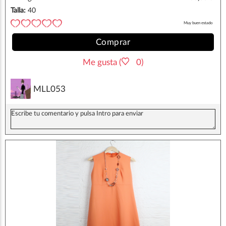
Talla:
40
Muy buen estado
Comprar
Me gusta (
0)
MLL053