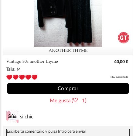
ANOTHER THYME
Vintage 80s another thyme
40,00 €
Talla:
M
Muy buen estado
Comprar
Me gusta (
1)
siichic