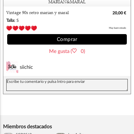
MARIAN&MARAL
Vintage 90s retro marian y maral
20,00 €
Talla:
S
Muy buen estado
Comprar
Me gusta (
0)
siichic
Miembros destacados