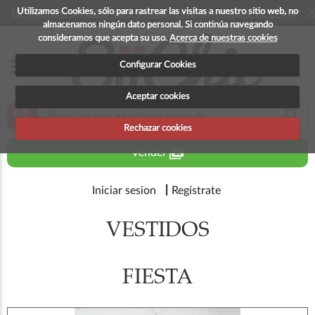
Utilizamos Cookies, sólo para rastrear las visitas a nuestro sitio web, no
La app para android esta en fase beta, disponible en breve
X
almacenamos ningún dato personal. Si continúa navegando
consideramos que acepta su uso.
Acerca de nuestras cookies
menu
Configurar Cookies
Aceptar cookies
zoom_in
search
Rechazar cookies
perm_media
Vender
Iniciar sesion
Regístrate
VESTIDOS
FIESTA