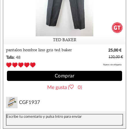
TED BAKER
pantalon hombre lino gris ted baker
25,00 €
120,00 €
Talla:
48
Nuevo sin etiqueta
Comprar
Me gusta (
0)
CGF1937