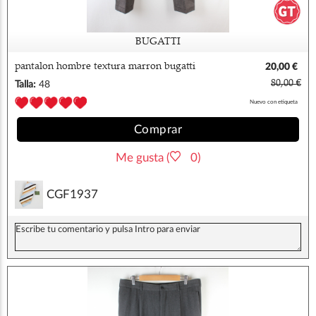
BUGATTI
pantalon hombre textura marron bugatti
20,00 €
80,00 €
Talla:
48
Nuevo con etiqueta
Comprar
Me gusta (
0)
CGF1937