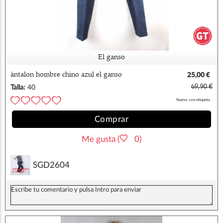
El ganso
àntalon hombre chino azul el ganso
25,00 €
69,90 €
Talla:
40
Nuevo con etiqueta
Comprar
Me gusta (
0)
SGD2604