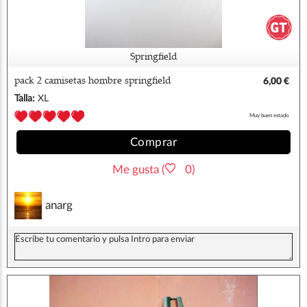
Springfield
pack 2 camisetas hombre springfield
6,00 €
Talla:
XL
Muy buen estado
Comprar
Me gusta (
0)
anarg