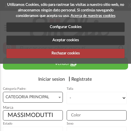
Utilizamos Cookies, sólo para rastrear las visitas a nuestro sitio web, no
La app para android esta en fase beta, disponible en breve
X
almacenamos ningún dato personal. Si continúa navegando
consideramos que acepta su uso.
Acerca de nuestras cookies
menu
Configurar Cookies
Aceptar cookies
zoom_in
search
Rechazar cookies
perm_media
Vender
Iniciar sesion
Regístrate
Categoría Padre:
Talla
CATEGORIA PRINCIPAL
Marca
Color
Estado
Sexo