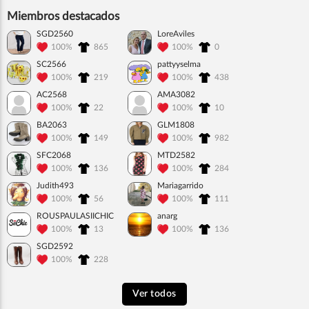
Miembros destacados
SGD2560
LoreAviles
100%
865
100%
0
SC2566
pattyyselma
100%
219
100%
438
AC2568
AMA3082
100%
22
100%
10
BA2063
GLM1808
100%
149
100%
982
SFC2068
MTD2582
100%
136
100%
284
Judith493
Mariagarrido
100%
56
100%
111
ROUSPAULASIICHIC
anarg
100%
13
100%
136
SGD2592
100%
228
Ver todos