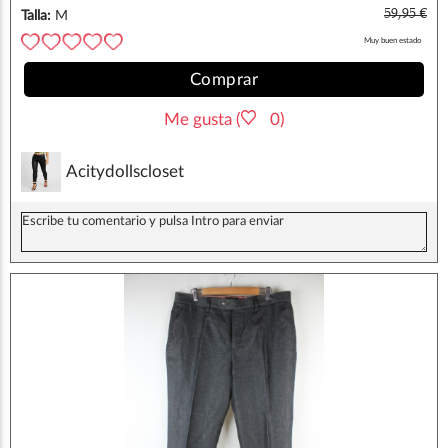
59,95 €
Talla:
M
Muy buen estado
Comprar
Me gusta (
0)
Acitydollscloset