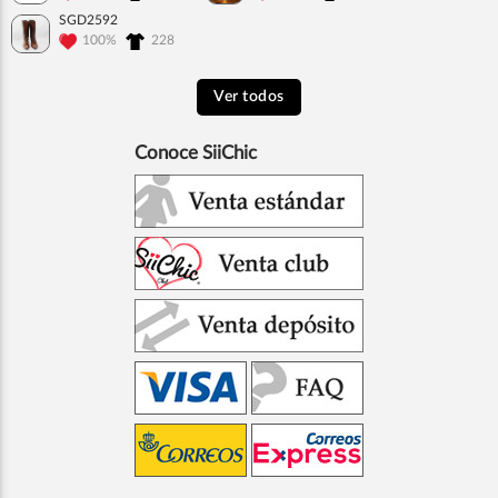
SGD2592
100%
228
Ver todos
Conoce SiiChic