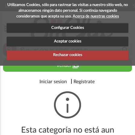
Utilizamos Cookies, sólo para rastrear las visitas a nuestro sitio web, no
La app para android esta en fase beta, disponible en breve
X
almacenamos ningún dato personal. Si continúa navegando
consideramos que acepta su uso.
Acerca de nuestras cookies
menu
Configurar Cookies
Aceptar cookies
zoom_in
search
Rechazar cookies
perm_media
Vender
Iniciar sesion
Regístrate
Esta categoría no está aun