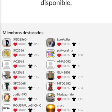
disponible.
Miembros destacados
SGD2560
LoreAviles
100%
865
100%
0
SC2566
pattyyselma
100%
219
100%
438
AC2568
AMA3082
100%
22
100%
10
BA2063
GLM1808
100%
149
100%
982
SFC2068
MTD2582
100%
136
100%
284
Judith493
Mariagarrido
100%
56
100%
111
ROUSPAULASIICHIC
anarg
100%
13
100%
136