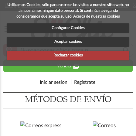
Utilizamos Cookies, sólo para rastrear las visitas a nuestro sitio web, no
La app para android esta en fase beta, disponible en breve
X
almacenamos ningún dato personal. Si continúa navegando
consideramos que acepta su uso.
Acerca de nuestras cookies
menu
Configurar Cookies
Aceptar cookies
zoom_in
search
Rechazar cookies
perm_media
Vender
Iniciar sesion
Regístrate
MÉTODOS DE ENVÍO