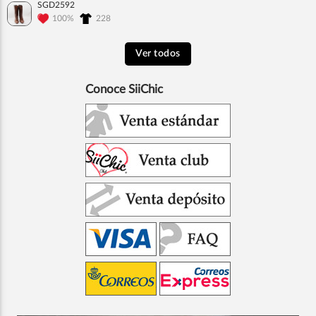
SGD2592
100%
228
Ver todos
Conoce SiiChic