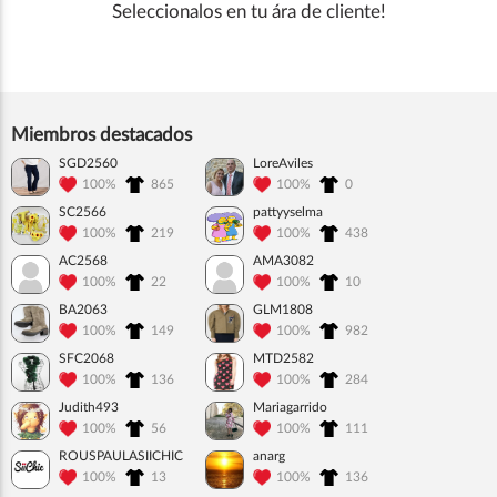
Seleccionalos en tu ára de cliente!
Miembros destacados
SGD2560
LoreAviles
100%
865
100%
0
SC2566
pattyyselma
100%
219
100%
438
AC2568
AMA3082
100%
22
100%
10
BA2063
GLM1808
100%
149
100%
982
SFC2068
MTD2582
100%
136
100%
284
Judith493
Mariagarrido
100%
56
100%
111
ROUSPAULASIICHIC
anarg
100%
13
100%
136