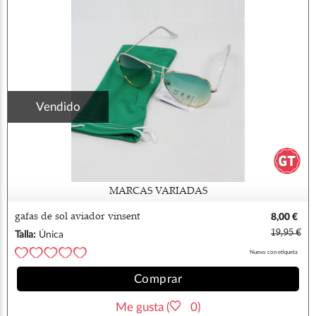
Vendido
MARCAS VARIADAS
gafas de sol aviador vinsent
8,00 €
19,95 €
Talla:
Única
Nuevo con etiqueta
Comprar
Me gusta (
0)