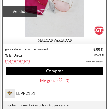
Vendido
MARCAS VARIADAS
gafas de sol aviador vinsent
8,00 €
19,95 €
Talla:
Única
Nuevo con etiqueta
Comprar
Me gusta (
0)
LLPR2151