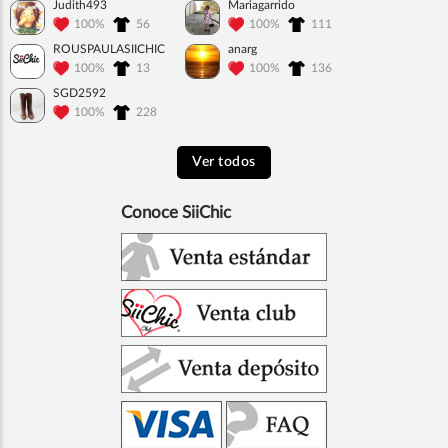
Judith493
Mariagarrido
100%
56
100%
111
ROUSPAULASIICHIC
anarg
100%
13
100%
136
SGD2592
100%
228
Ver todos
Conoce SiiChic