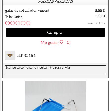
MARCAS VARIADAS
gafas de sol aviador vinsent
8,00 €
19,95 €
Talla:
Única
Nuevo con etiqueta
Comprar
Me gusta (
0)
LLPR2151