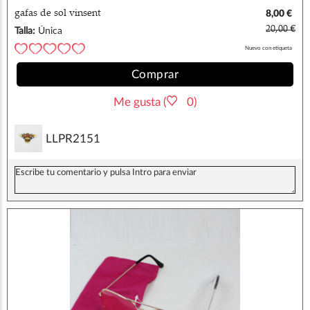
gafas de sol vinsent
8,00 €
20,00 €
Talla:
Única
Nuevo con etiqueta
Comprar
Me gusta (
0)
LLPR2151