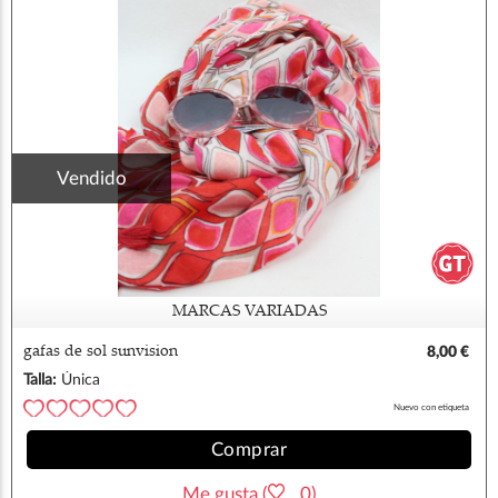
Vendido
MARCAS VARIADAS
gafas de sol sunvision
8,00 €
Talla:
Única
Nuevo con etiqueta
Comprar
Me gusta (
0)