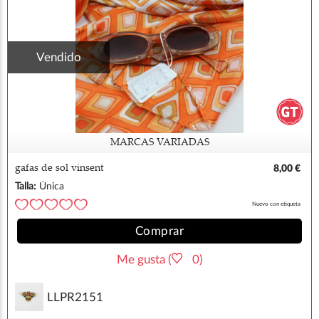
Vendido
MARCAS VARIADAS
gafas de sol vinsent
8,00 €
Talla:
Única
Nuevo con etiqueta
Comprar
Me gusta (
0)
LLPR2151