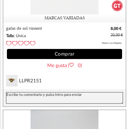
MARCAS VARIADAS
gafas de sol vinsent
8,00 €
20,00 €
Talla:
Única
Nuevo con etiqueta
Comprar
Me gusta (
0)
LLPR2151