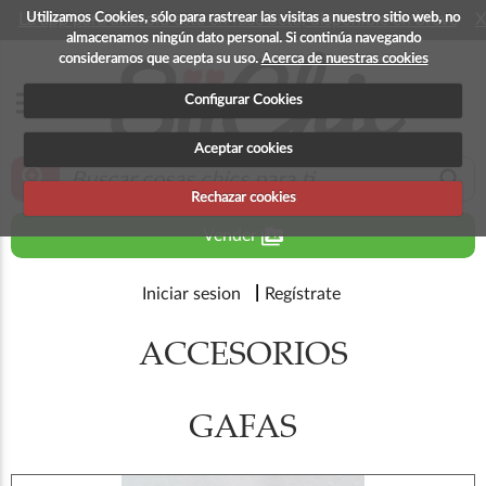
Utilizamos Cookies, sólo para rastrear las visitas a nuestro sitio web, no
La app para android esta en fase beta, disponible en breve
X
almacenamos ningún dato personal. Si continúa navegando
consideramos que acepta su uso.
Acerca de nuestras cookies
menu
Configurar Cookies
Aceptar cookies
zoom_in
search
Rechazar cookies
perm_media
Vender
Iniciar sesion
Regístrate
ACCESORIOS
GAFAS