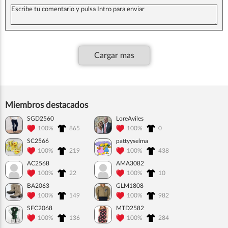
Cargar mas
Miembros destacados
SGD2560
LoreAviles
100%
865
100%
0
SC2566
pattyyselma
100%
219
100%
438
AC2568
AMA3082
100%
22
100%
10
BA2063
GLM1808
100%
149
100%
982
SFC2068
MTD2582
100%
136
100%
284