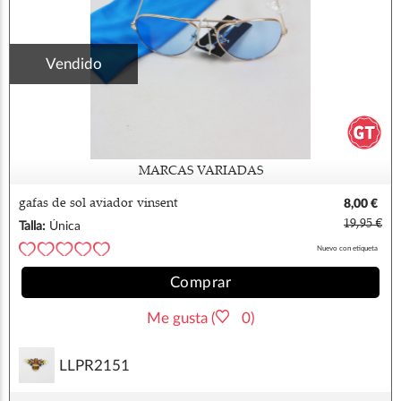
Vendido
MARCAS VARIADAS
gafas de sol aviador vinsent
8,00 €
19,95 €
Talla:
Única
Nuevo con etiqueta
Comprar
Me gusta (
0)
LLPR2151