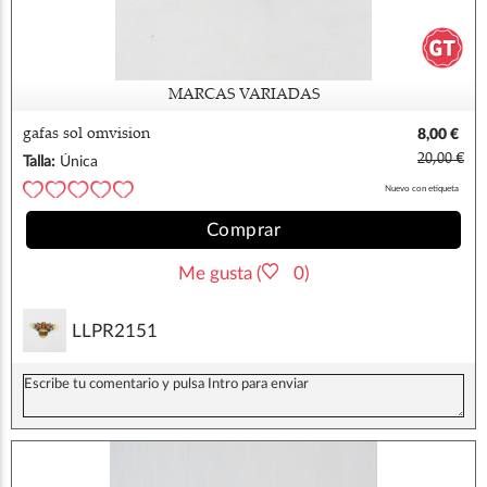
MARCAS VARIADAS
gafas sol omvision
8,00 €
20,00 €
Talla:
Única
Nuevo con etiqueta
Comprar
Me gusta (
0)
LLPR2151