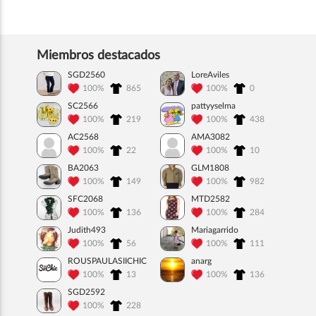
Miembros destacados
SGD2560
LoreAviles
100%
865
100%
0
SC2566
pattyyselma
100%
219
100%
438
AC2568
AMA3082
100%
22
100%
10
BA2063
GLM1808
100%
149
100%
982
SFC2068
MTD2582
100%
136
100%
284
Judith493
Mariagarrido
100%
56
100%
111
ROUSPAULASIICHIC
anarg
100%
13
100%
136
SGD2592
100%
228