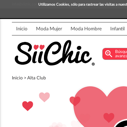
info@siichic.com
¡Compra y vende moda!
Utilizamos Cookies, sólo para rastrear las visitas a nu
Inicio
Moda Mujer
Moda Hombre
Infantil
zoom_in
Búsqu
avanz
Inicio > Alta Club