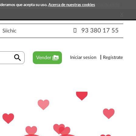
s que esperan tu visita!
Preguntas frecuentes
Métodos de envío
sideramos que acepta su uso.
Acerca de nuestras cookies
X
93 380 17 55
Siichic
search
perm_media
Vender
Iniciar sesion
Regístrate