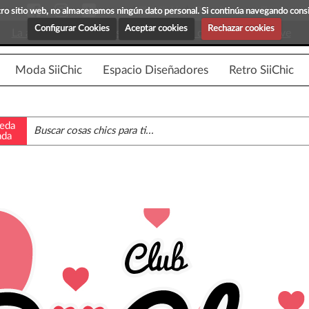
Blog Siichic
¡Descubre maravillosas prenda
estro sitio web, no almacenamos ningún dato personal. Si continúa navegando con
Configurar Cookies
Aceptar cookies
Rechazar cookies
La app para android esta en fase beta, disponible en breve
Moda SiiChic
Espacio Diseñadores
Retro SiiChic
eda
ada