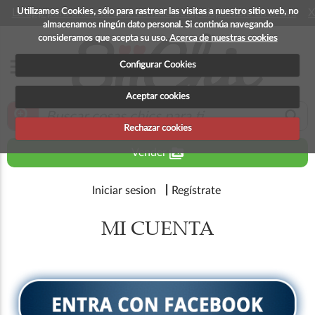
Utilizamos Cookies, sólo para rastrear las visitas a nuestro sitio web, no
La app para android esta en fase beta, disponible en breve
X
almacenamos ningún dato personal. Si continúa navegando
consideramos que acepta su uso.
Acerca de nuestras cookies
menu
Configurar Cookies
Aceptar cookies
zoom_in
search
Rechazar cookies
perm_media
Vender
Iniciar sesion
Regístrate
MI CUENTA