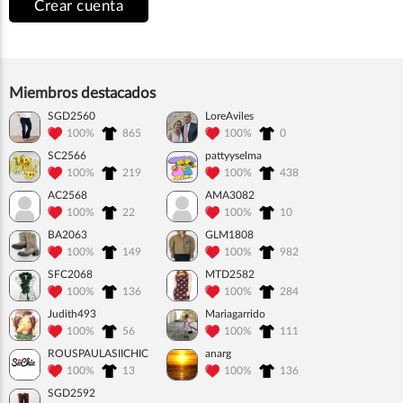
Crear cuenta
Miembros destacados
SGD2560
LoreAviles
100%
865
100%
0
SC2566
pattyyselma
100%
219
100%
438
AC2568
AMA3082
100%
22
100%
10
BA2063
GLM1808
100%
149
100%
982
SFC2068
MTD2582
100%
136
100%
284
Judith493
Mariagarrido
100%
56
100%
111
ROUSPAULASIICHIC
anarg
100%
13
100%
136
SGD2592