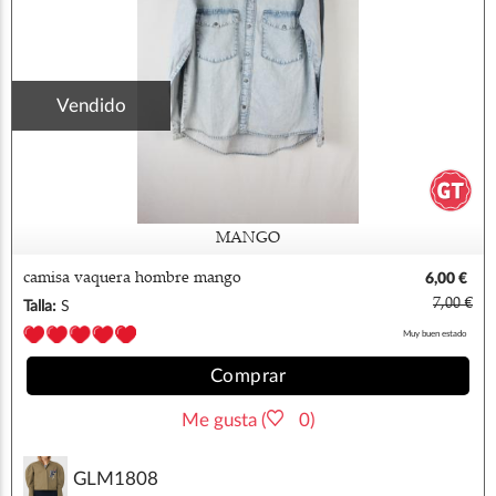
Vendido
MANGO
camisa vaquera hombre mango
6,00 €
7,00 €
Talla:
S
Muy buen estado
Comprar
Me gusta (
0)
GLM1808