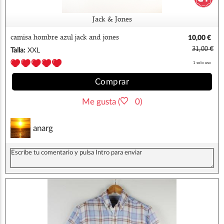
Jack & Jones
camisa hombre azul jack and jones
10,00 €
31,00 €
Talla:
XXL
1 solo uso
Comprar
Me gusta (
0)
anarg