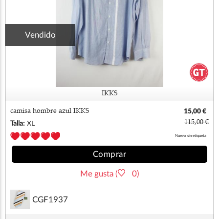
Vendido
IKKS
camisa hombre azul IKKS
15,00 €
115,00 €
Talla:
XL
Nuevo sin etiqueta
Comprar
Me gusta (
0)
CGF1937