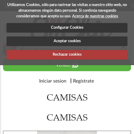
Utilizamos Cookies, sólo para rastrear las visitas a nuestro sitio web, no
La app para android esta en fase beta, disponible en breve
X
almacenamos ningún dato personal. Si continúa navegando
consideramos que acepta su uso.
Acerca de nuestras cookies
menu
Configurar Cookies
Aceptar cookies
zoom_in
search
Rechazar cookies
perm_media
Vender
Iniciar sesion
Regístrate
CAMISAS
CAMISAS