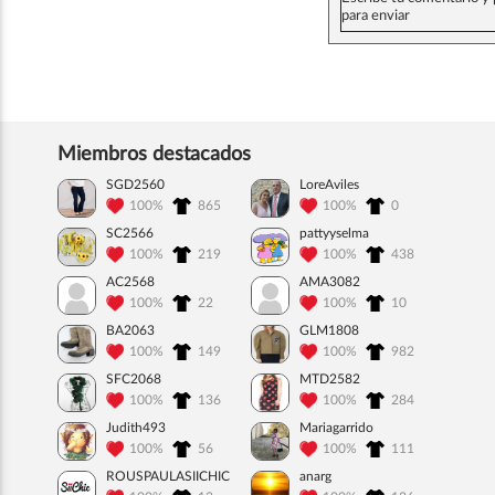
Miembros destacados
SGD2560
LoreAviles
100%
865
100%
0
SC2566
pattyyselma
100%
219
100%
438
AC2568
AMA3082
100%
22
100%
10
BA2063
GLM1808
100%
149
100%
982
SFC2068
MTD2582
100%
136
100%
284
Judith493
Mariagarrido
100%
56
100%
111
ROUSPAULASIICHIC
anarg