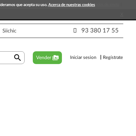
s que esperan tu visita!
Preguntas frecuentes
Métodos de envío
sideramos que acepta su uso.
Acerca de nuestras cookies
X
93 380 17 55
Siichic
search
perm_media
Vender
Iniciar sesion
Regístrate