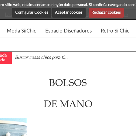
Blog Siichic
¡Descubre maravillosas prenda
estro sitio web, no almacenamos ningún dato personal. Si continúa navegando con
Configurar Cookies
Aceptar cookies
Rechazar cookies
La app para android esta en fase beta, disponible en breve
Moda SiiChic
Espacio Diseñadores
Retro SiiChic
eda
ada
BOLSOS
DE MANO