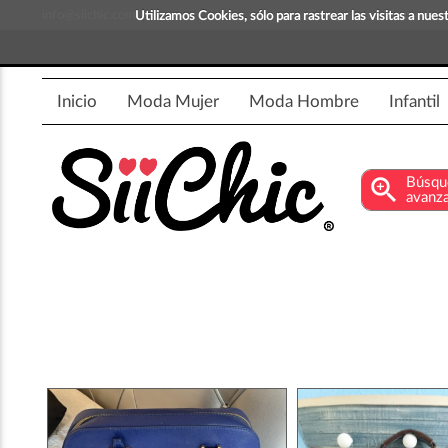
info@siichic.com
¡Compra y vende moda!
Utilizamos Cookies, sólo para rastrear las visitas a nu
Inicio
Moda Mujer
Moda Hombre
Infantil
zoom_in
Búsqu
avanz