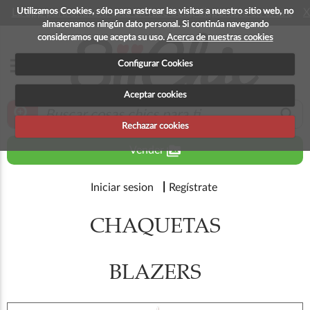
Utilizamos Cookies, sólo para rastrear las visitas a nuestro sitio web, no
La app para android esta en fase beta, disponible en breve
X
almacenamos ningún dato personal. Si continúa navegando
consideramos que acepta su uso.
Acerca de nuestras cookies
menu
Configurar Cookies
Aceptar cookies
zoom_in
search
Rechazar cookies
perm_media
Vender
Iniciar sesion
Regístrate
CHAQUETAS
BLAZERS