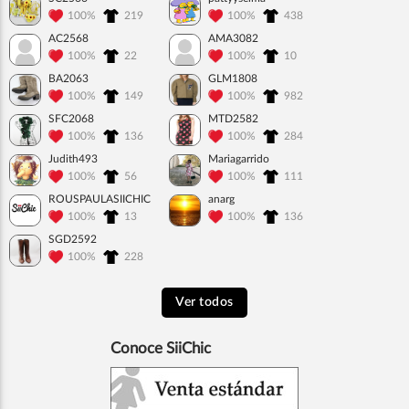
100%
219
100%
438
AC2568
AMA3082
100%
22
100%
10
BA2063
GLM1808
100%
149
100%
982
SFC2068
MTD2582
100%
136
100%
284
Judith493
Mariagarrido
100%
56
100%
111
ROUSPAULASIICHIC
anarg
100%
13
100%
136
SGD2592
100%
228
Ver todos
Conoce SiiChic