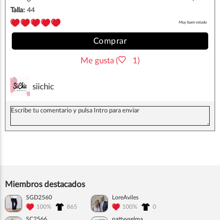
Talla:
44
Muy buen estado
Comprar
Me gusta (
1)
siichic
Miembros destacados
SGD2560
LoreAviles
100%
865
100%
0
SC2566
pattyyselma